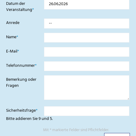
Pflichtfeld
Datum der
Veranstaltung
*
Anrede
Pflichtfeld
Name
*
Pflichtfeld
E-Mail
*
Pflichtfeld
Telefonnummer
*
Bemerkung oder
Fragen
Pflichtfeld
Sicherheitsfrage
*
Bitte addieren Sie 9 und 5.
Mit * markierte Felder sind Pflichtfelder.